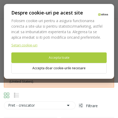
Despre cookie-uri pe acest site
Folosim cookie-uri pentru a asigura functionarea
corecta a site-ului si pentru statistici/marketing, astfel
Chiurete sinus lift Medesy
incat sa imbunatatim experienta ta. Alegerea ta se
aplica imediat si iti poti modifica oricand preferintele.
Acasa
Instrumentar
Chirurgie si implantologie
Chiurete
sinus lift
Chiurete sinus lift Medesy
Setari cookie-uri
Accepta toate
Accepta doar cookie-urile necesare
Nu puteti plasa comenzi din tara din care accesati website-ul
(United States).

Pret - crescator
Filtrare