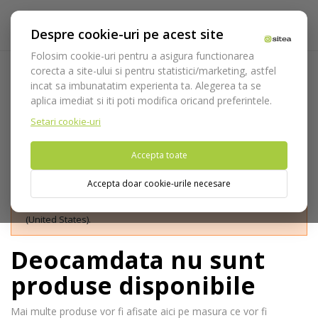
Despre cookie-uri pe acest site
Folosim cookie-uri pentru a asigura functionarea
corecta a site-ului si pentru statistici/marketing, astfel
Cape de vindecare iRES
incat sa imbunatatim experienta ta. Alegerea ta se
aplica imediat si iti poti modifica oricand preferintele.
Acasa
Implantologie
Sisteme de implantare
iRes
Protetica iRES
Cape de vindecare iRES
Setari cookie-uri
Accepta toate
Accepta doar cookie-urile necesare
Nu puteti plasa comenzi din tara din care accesati website-ul
(United States).
Deocamdata nu sunt
produse disponibile
Mai multe produse vor fi afisate aici pe masura ce vor fi