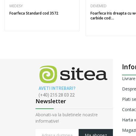
MEDESY
DEVEMED
Foarfeca Standard cod 3572
Foarfeca Iris dreapta cu 
carbide cod:...
Info
Livrare
AVETI INTREBARI?
Despre
(+40) 215 28 03 22
Plati s
Newsletter
Contac
Abonati-va la buletinele noastre
Harta w
informative!
Magaz
Ma abonez