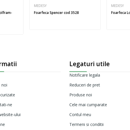
MEDESY
MEDESY
wolfram-
Foarfeca Spencer cod 3528
Foarfeca L
rmatii
Legaturi utile
Notificare legala
 noi
Reduceri de pret
ecurizate
Produse noi
tati-ne
Cele mai cumparate
ebsite-ului
Contul meu
ine
Termeni si conditii