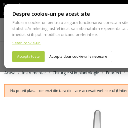
Bun venit!
Despre cookie-uri pe acest site
Dupa efectuarea comenzii va rugam sa asteptati confirmarea stocur
Folosim cookie-uri pentru a asigura functionarea corecta a site
Telefon:
statistici/marketing, astfel incat sa imbunatatim experienta ta.
021-528 03 23
imediat si iti poti modifica oricand preferintele.
Setari cookie-uri
Acasa
Consumabile
Echipamente
Ins
Accepta toate
Accepta doar cookie-urile necesare
Acasa
Instrumentar
Chirurgie si implantologie
Foarfeci
Nu puteti plasa comenzi din tara din care accesati website-ul (United