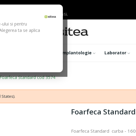
ilor inainte de efectuarea platii.
-ului si pentru
 Alegerea ta se aplica
trumentar
Optica
Implantologie
Laborator
Foarfeca Standard cod 3574
 States).
Foarfeca Standard
Foarfeca Standard curba - 1