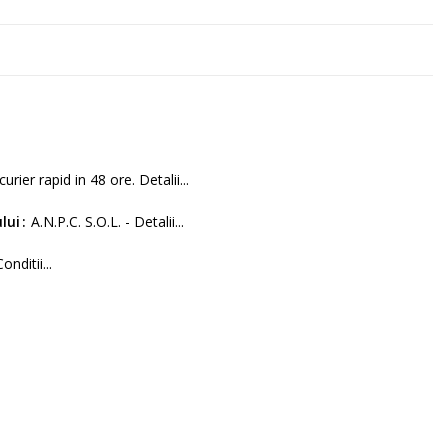
curier rapid in 48 ore. Detalii...
lui
A.N.P.C. S.O.L. - Detalii...
Conditii...