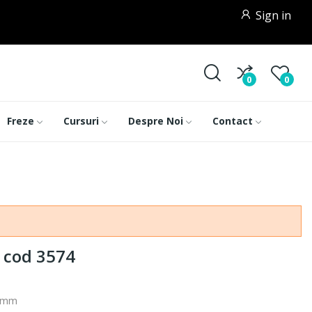
Sign in
0
0
Freze
Cursuri
Despre Noi
Contact
 cod 3574
60mm