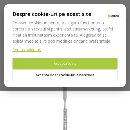
Despre cookie-uri pe acest site
Folosim cookie-uri pentru a asigura functionarea
corecta a site-ului si pentru statistici/marketing, astfel
incat sa imbunatatim experienta ta. Alegerea ta se
Acasa
Laborator
Instrumentar laborator
Spatule ciment
aplica imediat si iti poti modifica oricand preferintele.
Spatula ciment cod 675/2
Setari cookie-uri
Nu puteti plasa comenzi din tara din care accesati website-ul
Accepta toate
(United States).
Accepta doar cookie-urile necesare