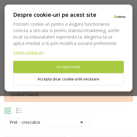
Despre cookie-uri pe acest site
Folosim cookie-uri pentru a asigura functionarea
corecta a site-ului si pentru statistici/marketing, astfel
Senzori intraorali
incat sa imbunatatim experienta ta. Alegerea ta se
aplica imediat si iti poti modifica oricand preferintele.
Acasa
Echipamente
Aparatura
Imagistica & Digitalizare
Radiologie intraorala
Senzori intraorali
Setari cookie-uri
Accepta toate
Accepta doar cookie-urile necesare
Nu puteti plasa comenzi din tara din care accesati website-ul
(United States).

Pret - crescator