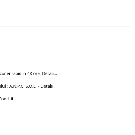
m
curier rapid in 48 ore. Detalii...
lui
A.N.P.C. S.O.L. - Detalii...
Conditii...