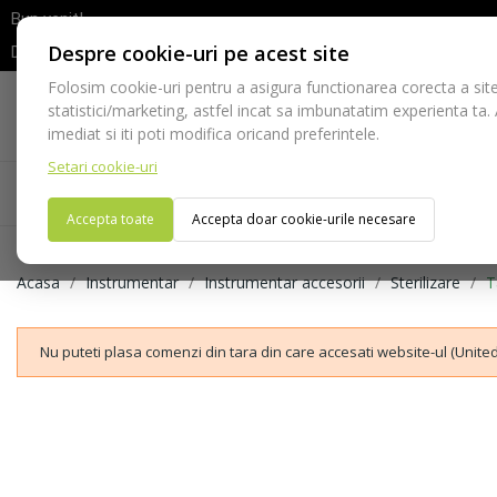
Bun venit!
Despre cookie-uri pe acest site
Dupa efectuarea comenzii va rugam sa asteptati confirmarea stocur
Folosim cookie-uri pentru a asigura functionarea corecta a site
Telefon:
statistici/marketing, astfel incat sa imbunatatim experienta ta.
021-528 03 23
imediat si iti poti modifica oricand preferintele.
Setari cookie-uri
Acasa
Consumabile
Echipamente
Ins
Accepta toate
Accepta doar cookie-urile necesare
Acasa
Instrumentar
Instrumentar accesorii
Sterilizare
T
Nu puteti plasa comenzi din tara din care accesati website-ul (United