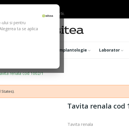
ilor inainte de efectuarea platii.
-ului si pentru
 Alegerea ta se aplica
trumentar
Optica
Implantologie
Laborator
avita renala cod 1002/1
 States).
Tavita renala cod
Tavita renala