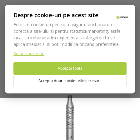
Despre cookie-uri pe acest site
Folosim cookie-uri pentru a asigura functionarea
corecta a site-ului si pentru statistici/marketing, astfel
incat sa imbunatatim experienta ta. Alegerea ta se
Acasa
Instrumentar
Diagnostic, parodontologie si
aplica imediat si iti poti modifica oricand preferintele.
restaurare
Diagnostic
Manere oglinzi
Maner Oglinzi cod
4905/8 MV
Setari cookie-uri
Accepta toate
Nu puteti plasa comenzi din tara din care accesati website-ul
(United States).
Accepta doar cookie-urile necesare