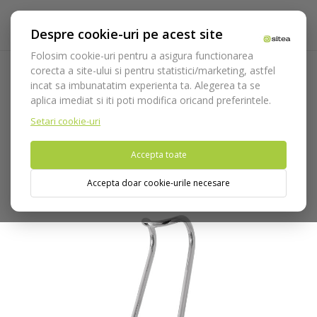
Despre cookie-uri pe acest site
Folosim cookie-uri pentru a asigura functionarea
corecta a site-ului si pentru statistici/marketing, astfel
incat sa imbunatatim experienta ta. Alegerea ta se
Acasa
Instrumentar
Chirurgie si implantologie
aplica imediat si iti poti modifica oricand preferintele.
Departatoare
Departatoare Medesy
Departator Sternberg
cod 890/2
Setari cookie-uri
Accepta toate
Nu puteti plasa comenzi din tara din care accesati website-ul
(United States).
Accepta doar cookie-urile necesare