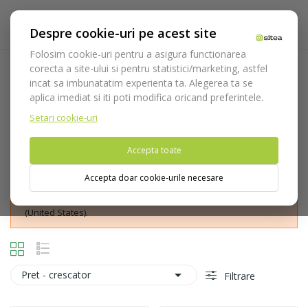
Despre cookie-uri pe acest site
Folosim cookie-uri pentru a asigura functionarea
corecta a site-ului si pentru statistici/marketing, astfel
Departatoare Medesy
incat sa imbunatatim experienta ta. Alegerea ta se
aplica imediat si iti poti modifica oricand preferintele.
Acasa
Instrumentar
Chirurgie si implantologie
Departatoare
Departatoare Medesy
Setari cookie-uri
Accepta toate
Accepta doar cookie-urile necesare
Nu puteti plasa comenzi din tara din care accesati website-ul
(United States).

Pret - crescator
Filtrare