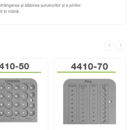
rângerea și slăbirea șuruburilor și a pinilor.
it în mână.