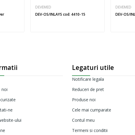
DEVEMED
DEVEMED
ver
DEV-OS/INLAYS cod: 4410-15
DEV-OS/INL
rmatii
Legaturi utile
Notificare legala
 noi
Reduceri de pret
ecurizate
Produse noi
tati-ne
Cele mai cumparate
ebsite-ului
Contul meu
ine
Termeni si conditii