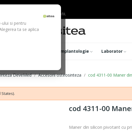
ilor inainte de efectuarea platii.
-ului si pentru
 Alegerea ta se aplica
trumentar
Optica
Implantologie
Laborator
inteza DeveMed
Accesorii osteosinteza
cod 4311-00 Maner din 
 States).
cod 4311-00 Maner 
Maner din silicon pivotant cu pr