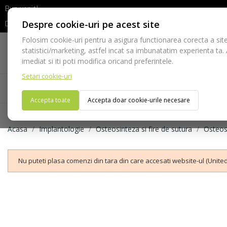
Bun venit!
Despre cookie-uri pe acest site
Dupa efectuarea comenzii va rugam sa asteptati confirmarea stocur
Folosim cookie-uri pentru a asigura functionarea corecta a site
Telefon:
statistici/marketing, astfel incat sa imbunatatim experienta ta.
021-528 03 23
imediat si iti poti modifica oricand preferintele.
Setari cookie-uri
Acasa
Consumabile
Echipamente
Ins
Accepta toate
Accepta doar cookie-urile necesare
Acasa
Implantologie
Osteosinteza si fire de sutura
Osteos
Nu puteti plasa comenzi din tara din care accesati website-ul (United