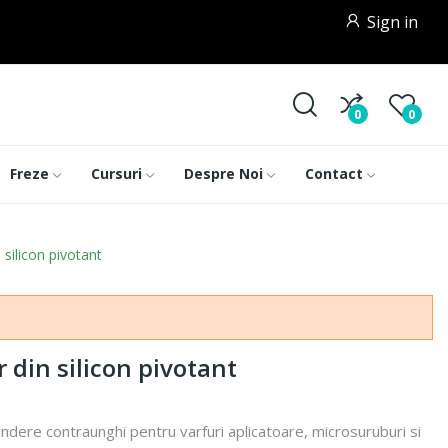
Sign in
0
0
Freze
Cursuri
Despre Noi
Contact
silicon pivotant
din silicon pivotant
indere contraunghi pentru varfuri aplicatoare, microsuruburi si