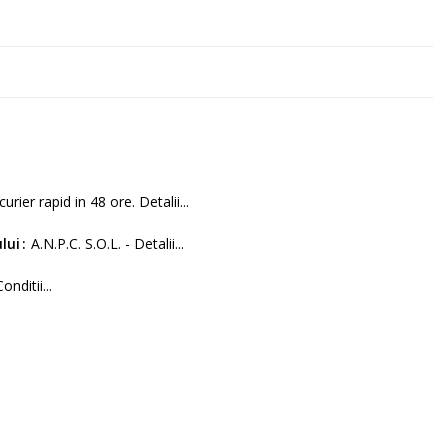
curier rapid in 48 ore. Detalii...
lui
A.N.P.C. S.O.L. - Detalii...
Conditii...