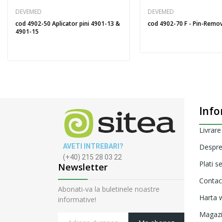
DEVEMED
DEVEMED
cod 4902-50 Aplicator pini 4901-13 &
cod 4902-70 F - Pin-Remo
4901-15
Info
Livrare
AVETI INTREBARI?
Despre
(+40) 215 28 03 22
Plati s
Newsletter
Contac
Abonati-va la buletinele noastre
Harta w
informative!
Magaz