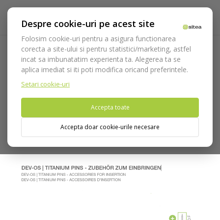
Despre cookie-uri pe acest site
Folosim cookie-uri pentru a asigura functionarea
corecta a site-ului si pentru statistici/marketing, astfel
incat sa imbunatatim experienta ta. Alegerea ta se
Acasa
Implantologie
Osteosinteza si fire de sutura
aplica imediat si iti poti modifica oricand preferintele.
Osteosinteza DeveMed
Accesorii osteosinteza
cod 4902-
15 Aplicator curb Pini, Titan endpiece
Setari cookie-uri
Accepta toate
Nu puteti plasa comenzi din tara din care accesati website-ul
(United States).
Accepta doar cookie-urile necesare