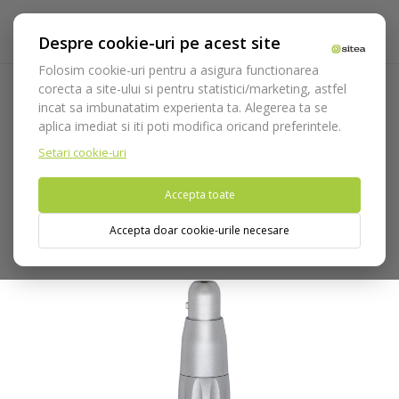
Despre cookie-uri pe acest site
Folosim cookie-uri pentru a asigura functionarea
corecta a site-ului si pentru statistici/marketing, astfel
incat sa imbunatatim experienta ta. Alegerea ta se
Acasa
Echipamente
Piese de mana
Piese drepte
HE-
aplica imediat si iti poti modifica oricand preferintele.
43 Piesa dreapta pentru micromotor pneumatic
Setari cookie-uri
Nu puteti plasa comenzi din tara din care accesati website-ul
Accepta toate
(United States).
Accepta doar cookie-urile necesare