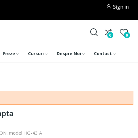
Sign in
0
0
Freze
Cursuri
Despre Noi
Contact
apta
SION, model HG-43 A