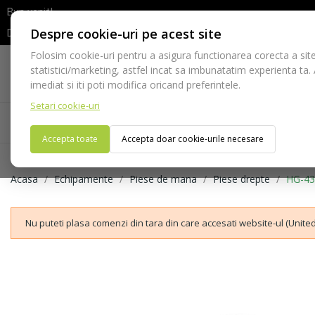
Bun venit!
Despre cookie-uri pe acest site
Dupa efectuarea comenzii va rugam sa asteptati confirmarea stocur
Folosim cookie-uri pentru a asigura functionarea corecta a site
Telefon:
statistici/marketing, astfel incat sa imbunatatim experienta ta.
021-528 03 23
imediat si iti poti modifica oricand preferintele.
Setari cookie-uri
Acasa
Consumabile
Echipamente
Ins
Accepta toate
Accepta doar cookie-urile necesare
Acasa
Echipamente
Piese de mana
Piese drepte
HG-43
Nu puteti plasa comenzi din tara din care accesati website-ul (United