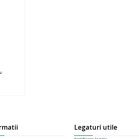
u
rmatii
Legaturi utile