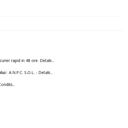
curier rapid in 48 ore. Detalii...
lui
A.N.P.C. S.O.L. - Detalii...
Conditii...