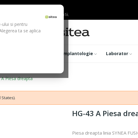
ilor inainte de efectuarea platii.
-ului si pentru
 Alegerea ta se aplica
trumentar
Optica
Implantologie
Laborator
 A Piesa dreapta
 States).
HG-43 A Piesa dre
Piesa dreapta linia SYNEA FU