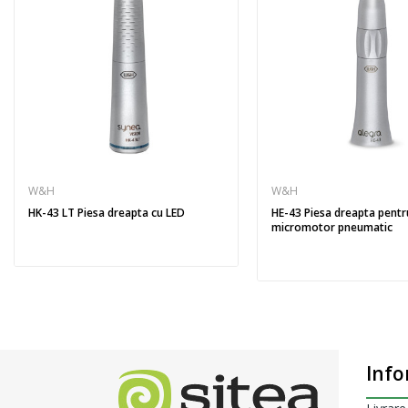
W&H
W&H
HK-43 LT Piesa dreapta cu LED
HE-43 Piesa dreapta pentr
micromotor pneumatic
Info