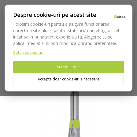
Despre cookie-uri pe acest site
Folosim cookie-uri pentru a asigura functionarea
corecta a site-ului si pentru statistici/marketing, astfel
incat sa imbunatatim experienta ta. Alegerea ta se
Acasa
Echipamente
Piese de mana
Piese chirugie
S-
aplica imediat si iti poti modifica oricand preferintele.
9 LG inel albastru
Setari cookie-uri
Nu puteti plasa comenzi din tara din care accesati website-ul
Accepta toate
(United States).
Accepta doar cookie-urile necesare