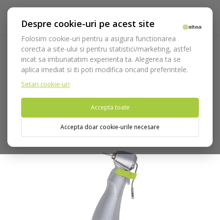
Despre cookie-uri pe acest site
Folosim cookie-uri pentru a asigura functionarea
corecta a site-ului si pentru statistici/marketing, astfel
incat sa imbunatatim experienta ta. Alegerea ta se
Acasa
Echipamente
Piese de mana
Piese contraunghi
aplica imediat si iti poti modifica oricand preferintele.
Piese cu reductie
WS-75
Setari cookie-uri
Nu puteti plasa comenzi din tara din care accesati website-ul
Accepta toate
(United States).
Accepta doar cookie-urile necesare