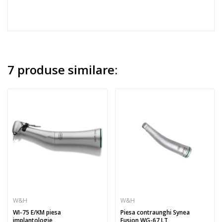
7 produse similare:
W&H
W&H
WI-75 E/KM piesa
Piesa contraunghi Synea
implantologie
Fusion WG-67 LT