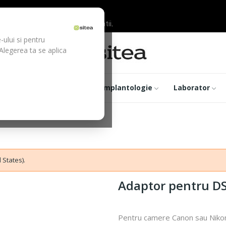
ilor inainte de efectuarea platii.
-ului si pentru
 Alegerea ta se aplica
trumentar
Optica
Implantologie
Laborator
 States).
Adaptor pentru D
Pentru camere Canon sau Niko