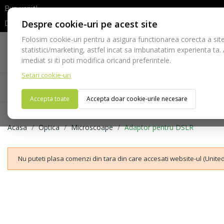
Bun venit!
Despre cookie-uri pe acest site
Dupa efectuarea comenzii va rugam sa asteptati confirmarea stocur
Folosim cookie-uri pentru a asigura functionarea corecta a site
Telefon:
statistici/marketing, astfel incat sa imbunatatim experienta ta.
021-528 03 23
imediat si iti poti modifica oricand preferintele.
Setari cookie-uri
Acasa
Consumabile
Echipamente
Ins
Accepta toate
Accepta doar cookie-urile necesare
Acasa
Optica
Microscoape
Adaptor pentru DSLR
Nu puteti plasa comenzi din tara din care accesati website-ul (United