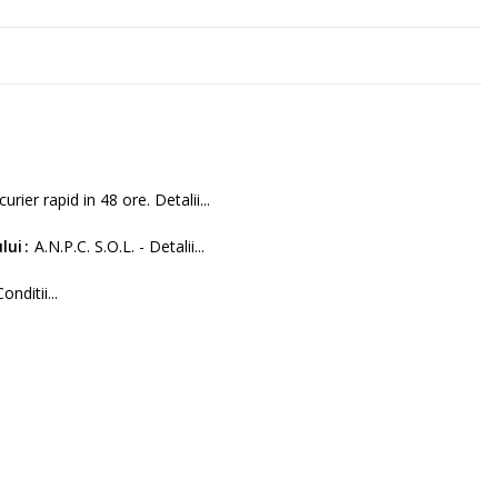
curier rapid in 48 ore. Detalii...
lui
A.N.P.C. S.O.L. - Detalii...
Conditii...