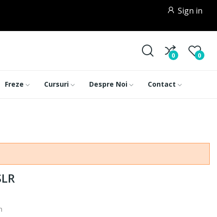
Sign in
0
0
Freze
Cursuri
Despre Noi
Contact
SLR
n