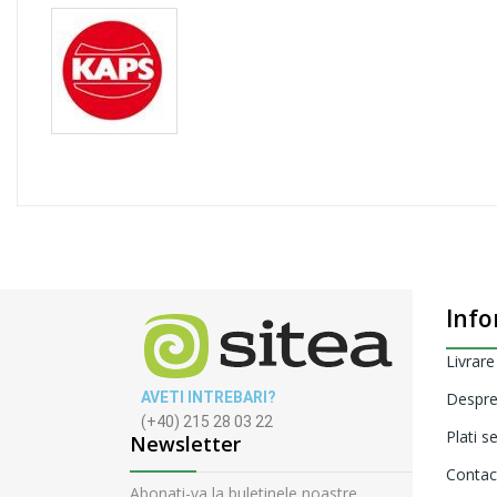
Info
Livrare
AVETI INTREBARI?
Despre
(+40) 215 28 03 22
Plati s
Newsletter
Contac
Abonati-va la buletinele noastre