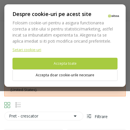
Despre cookie-uri pe acest site
Folosim cookie-uri pentru a asigura functionarea
corecta a site-ului si pentru statistici/marketing, astfel
Oglinzi micro
incat sa imbunatatim experienta ta. Alegerea ta se
aplica imediat si iti poti modifica oricand preferintele.
Acasa
Instrumentar
Diagnostic, parodontologie si
restaurare
Diagnostic
Oglinzi dentare
Oglinzi micro
Setari cookie-uri
Accepta toate
Accepta doar cookie-urile necesare
Nu puteti plasa comenzi din tara din care accesati website-ul
(United States).

Pret - crescator
Filtrare