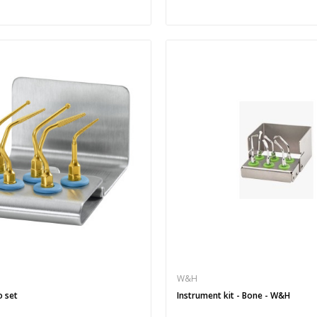
W&H
o set
Instrument kit - Bone - W&H