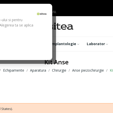
ilor inainte de efectuarea platii.
-ului si pentru
 Alegerea ta se aplica
trumentar
Optica
Implantologie
Laborator
Kit Anse
Echipamente
Aparatura
Chirurgie
Anse piezochirurgie
K
 States).