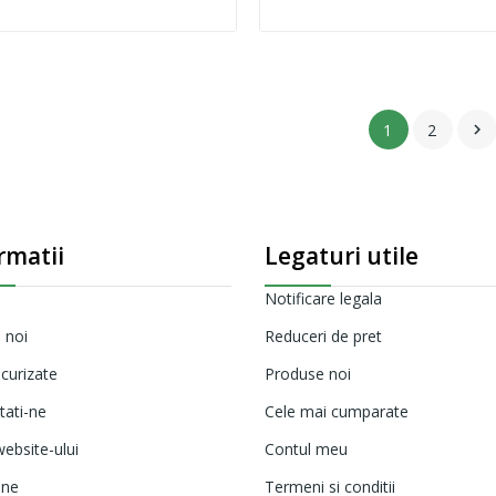
1
2

rmatii
Legaturi utile
Notificare legala
 noi
Reduceri de pret
ecurizate
Produse noi
tati-ne
Cele mai cumparate
ebsite-ului
Contul meu
ine
Termeni si conditii