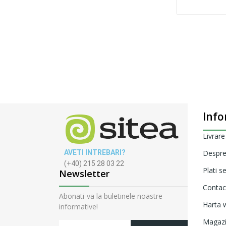
Info
Livrare
AVETI INTREBARI?
Despre
(+40) 215 28 03 22
Plati s
Newsletter
Contac
Abonati-va la buletinele noastre
Harta w
informative!
Magaz