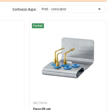

Pret - crescator
Sorteaza dupa:
Pachet
MECTRON
Piezo lift set