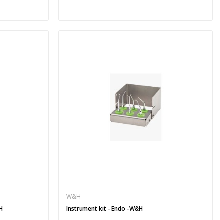
W&H
&H
Instrument kit - Endo -W&H