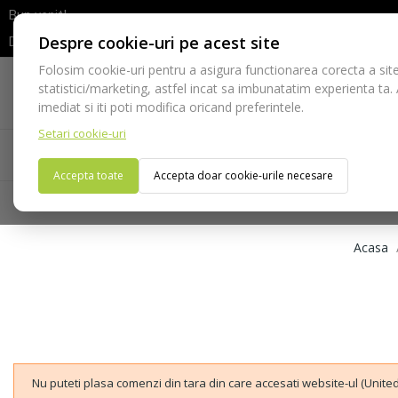
Bun venit!
Despre cookie-uri pe acest site
Dupa efectuarea comenzii va rugam sa asteptati confirmarea stocur
Folosim cookie-uri pentru a asigura functionarea corecta a site
Telefon:
statistici/marketing, astfel incat sa imbunatatim experienta ta.
021-528 03 23
imediat si iti poti modifica oricand preferintele.
Setari cookie-uri
Acasa
Consumabile
Echipamente
Ins
Accepta toate
Accepta doar cookie-urile necesare
Acasa
Nu puteti plasa comenzi din tara din care accesati website-ul (United