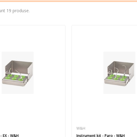
unt 19 produse.
W&H
 - EX - W&H
Instrument kit - Paro - W&H