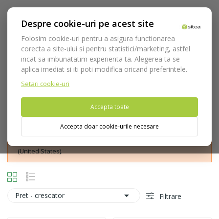
Despre cookie-uri pe acest site
Folosim cookie-uri pentru a asigura functionarea
corecta a site-ului si pentru statistici/marketing, astfel
Tehnica de tunelizare
incat sa imbunatatim experienta ta. Alegerea ta se
aplica imediat si iti poti modifica oricand preferintele.
Acasa
Instrumentar
Diagnostic, parodontologie si
restaurare
Parodontologie
Tehnica de tunelizare
Setari cookie-uri
Accepta toate
Accepta doar cookie-urile necesare
Nu puteti plasa comenzi din tara din care accesati website-ul
(United States).

Pret - crescator
Filtrare