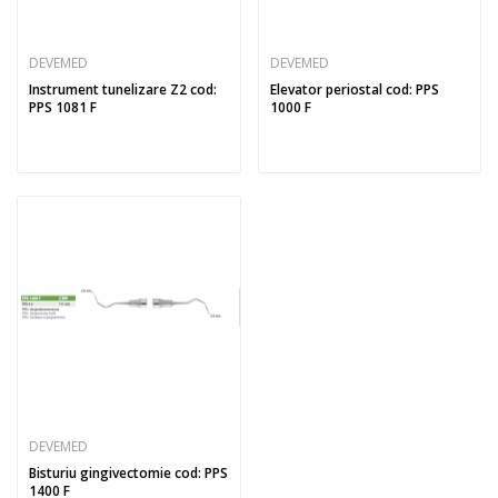
DEVEMED
DEVEMED
Instrument tunelizare Z2 cod:
Elevator periostal cod: PPS
PPS 1081 F
1000 F
DEVEMED
Bisturiu gingivectomie cod: PPS
1400 F