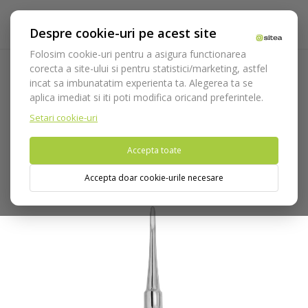
Despre cookie-uri pe acest site
Folosim cookie-uri pentru a asigura functionarea
corecta a site-ului si pentru statistici/marketing, astfel
incat sa imbunatatim experienta ta. Alegerea ta se
Acasa
Instrumentar
Chirurgie si implantologie
aplica imediat si iti poti modifica oricand preferintele.
Instrumentar extractie
Elevatoare / Luxatoare
Elevator
cod 720/8
Setari cookie-uri
Accepta toate
Nu puteti plasa comenzi din tara din care accesati website-ul
(United States).
Accepta doar cookie-urile necesare