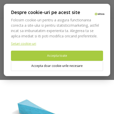
Despre cookie-uri pe acest site
Folosim cookie-uri pentru a asigura functionarea
corecta a site-ului si pentru statistici/marketing, astfel
incat sa imbunatatim experienta ta. Alegerea ta se
Acasa
Consumabile
Restaurare coronara
Sisteme de
aplica imediat si iti poti modifica oricand preferintele.
matrici
Pene interdentare de lemn de artar
Setari cookie-uri
Nu puteti plasa comenzi din tara din care accesati website-ul
Accepta toate
(United States).
Accepta doar cookie-urile necesare