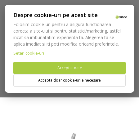
Despre cookie-uri pe acest site
Folosim cookie-uri pentru a asigura functionarea
corecta a site-ului si pentru statistici/marketing, astfel
incat sa imbunatatim experienta ta. Alegerea ta se
Acasa
Echipamente
Piese de mana
Piese contraunghi
aplica imediat si iti poti modifica oricand preferintele.
Piese cu reductie
SZ-75 Piesa pentru inserarea
implanturilor zigomatice
Setari cookie-uri
Accepta toate
Nu puteti plasa comenzi din tara din care accesati website-ul
(United States).
Accepta doar cookie-urile necesare