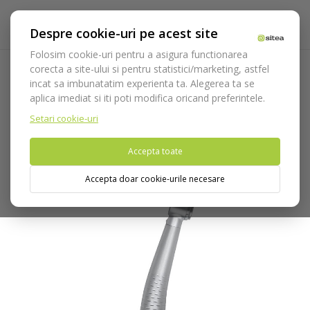
Despre cookie-uri pe acest site
Folosim cookie-uri pentru a asigura functionarea
corecta a site-ului si pentru statistici/marketing, astfel
incat sa imbunatatim experienta ta. Alegerea ta se
Acasa
Echipamente
Piese de mana
Turbine si cuple
aplica imediat si iti poti modifica oricand preferintele.
rapide
Turbine cu cuple
TK-94 L Turbina cu cap miniatur
Setari cookie-uri
Nu puteti plasa comenzi din tara din care accesati website-ul
Accepta toate
(United States).
Accepta doar cookie-urile necesare