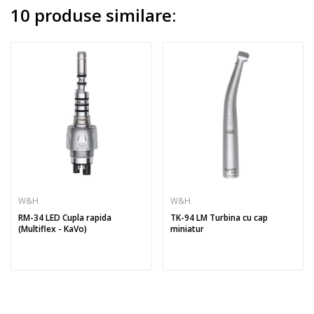
10 produse similare:
W&H
W&H
RM-34 LED Cupla rapida
TK-94 LM Turbina cu cap
(Multiflex - KaVo)
miniatur