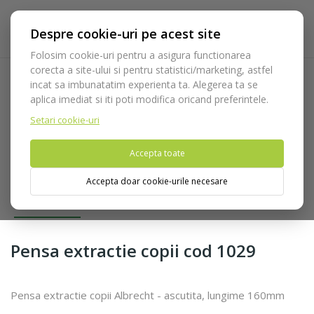
Despre cookie-uri pe acest site
Folosim cookie-uri pentru a asigura functionarea
corecta a site-ului si pentru statistici/marketing, astfel
incat sa imbunatatim experienta ta. Alegerea ta se
Acasa
Pensa extractie copii cod 1029
aplica imediat si iti poti modifica oricand preferintele.
Setari cookie-uri
Nu puteti plasa comenzi din tara din care accesati website-ul
(United States).
Accepta toate
Accepta doar cookie-urile necesare
Pensa extractie copii cod 1029
Pensa extractie copii Albrecht - ascutita, lungime 160mm