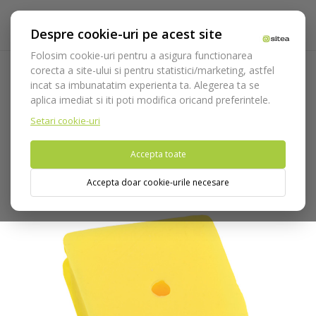
Despre cookie-uri pe acest site
Folosim cookie-uri pentru a asigura functionarea
corecta a site-ului si pentru statistici/marketing, astfel
incat sa imbunatatim experienta ta. Alegerea ta se
Acasa
Instrumentar
Chirurgie si implantologie
aplica imediat si iti poti modifica oricand preferintele.
Departatoare
Departatoare Medesy
Departator gura din
silicon standard cod 826/G
Setari cookie-uri
Accepta toate
Nu puteti plasa comenzi din tara din care accesati website-ul
(United States).
Accepta doar cookie-urile necesare