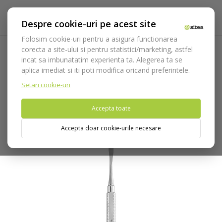
Despre cookie-uri pe acest site
Folosim cookie-uri pentru a asigura functionarea
corecta a site-ului si pentru statistici/marketing, astfel
incat sa imbunatatim experienta ta. Alegerea ta se
Acasa
Instrumentar
Chirurgie si implantologie
aplica imediat si iti poti modifica oricand preferintele.
Decolatoare
Decolatoare Medesy
Decolator Molt cod 882
Setari cookie-uri
Nu puteti plasa comenzi din tara din care accesati website-ul
Accepta toate
(United States).
Accepta doar cookie-urile necesare