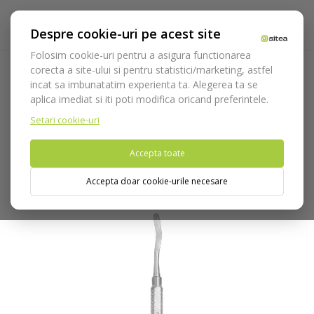
Despre cookie-uri pe acest site
Folosim cookie-uri pentru a asigura functionarea
corecta a site-ului si pentru statistici/marketing, astfel
incat sa imbunatatim experienta ta. Alegerea ta se
Acasa
Instrumentar
Chirurgie si implantologie
aplica imediat si iti poti modifica oricand preferintele.
Decolatoare
Decolatoare Medesy
Decolator Hopkins cod
874/P2
Setari cookie-uri
Accepta toate
Nu puteti plasa comenzi din tara din care accesati website-ul
(United States).
Accepta doar cookie-urile necesare