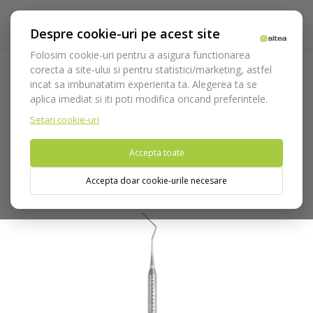
Despre cookie-uri pe acest site
Folosim cookie-uri pentru a asigura functionarea
corecta a site-ului si pentru statistici/marketing, astfel
incat sa imbunatatim experienta ta. Alegerea ta se
Acasa
Instrumentar
Diagnostic, parodontologie si
aplica imediat si iti poti modifica oricand preferintele.
restaurare
Restaurare
Endodontie
Sonde/excavatoare
endodontice
Sonda endodontica DG6A/6 cod 565/1
Setari cookie-uri
Accepta toate
Nu puteti plasa comenzi din tara din care accesati website-ul
(United States).
Accepta doar cookie-urile necesare