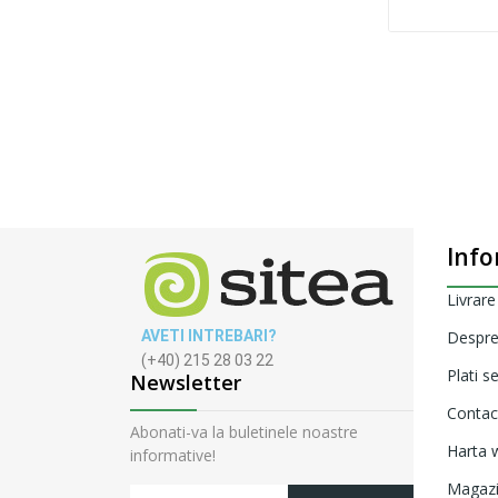
Info
Livrare
AVETI INTREBARI?
Despre
(+40) 215 28 03 22
Plati s
Newsletter
Contac
Abonati-va la buletinele noastre
Harta w
informative!
Magaz