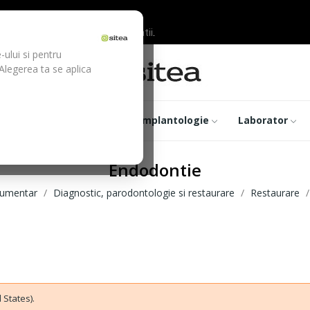
ilor inainte de efectuarea platii.
-ului si pentru
 Alegerea ta se aplica
trumentar
Optica
Implantologie
Laborator
Endodontie
rumentar
Diagnostic, parodontologie si restaurare
Restaurare
 States).