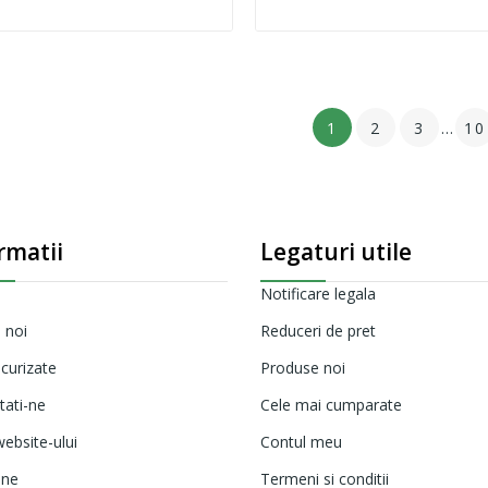
1
2
3
…
10
rmatii
Legaturi utile
Notificare legala
 noi
Reduceri de pret
ecurizate
Produse noi
tati-ne
Cele mai cumparate
ebsite-ului
Contul meu
ine
Termeni si conditii