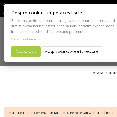
Bun venit!
Despre cookie-uri pe acest site
Dupa efectuarea comenzii va rugam sa asteptati confirmarea stocur
Folosim cookie-uri pentru a asigura functionarea corecta a site
Telefon:
statistici/marketing, astfel incat sa imbunatatim experienta ta.
021-528 03 23
imediat si iti poti modifica oricand preferintele.
Setari cookie-uri
Acasa
Consumabile
Echipamente
Ins
Accepta toate
Accepta doar cookie-urile necesare
Acasa
Inst
Nu puteti plasa comenzi din tara din care accesati website-ul (United