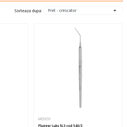

Pret - crescator
Sorteaza dupa:
MEDESY
Plugger Luks N.3 cod 540/3