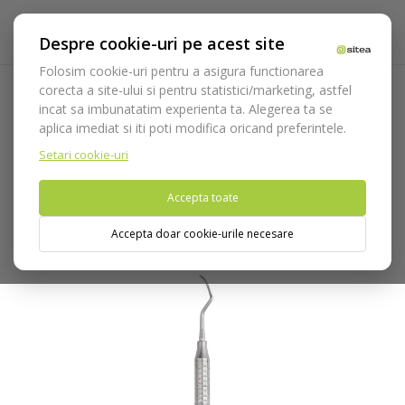
Despre cookie-uri pe acest site
Folosim cookie-uri pentru a asigura functionarea
corecta a site-ului si pentru statistici/marketing, astfel
incat sa imbunatatim experienta ta. Alegerea ta se
Acasa
Instrumentar
Diagnostic, parodontologie si
aplica imediat si iti poti modifica oricand preferintele.
restaurare
Parodontologie
Scalers
Scalers Mc Call
11A/12A cod 629/13.HL8
Setari cookie-uri
Accepta toate
Nu puteti plasa comenzi din tara din care accesati website-ul
(United States).
Accepta doar cookie-urile necesare