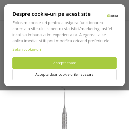
Despre cookie-uri pe acest site
Folosim cookie-uri pentru a asigura functionarea
corecta a site-ului si pentru statistici/marketing, astfel
incat sa imbunatatim experienta ta. Alegerea ta se
Acasa
Instrumentar
Diagnostic, parodontologie si
aplica imediat si iti poti modifica oricand preferintele.
restaurare
Parodontologie
Scalers
Scalers Jaquette cod
651/34-35.HL8
Setari cookie-uri
Accepta toate
Nu puteti plasa comenzi din tara din care accesati website-ul
(United States).
Accepta doar cookie-urile necesare