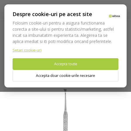
Despre cookie-uri pe acest site
Folosim cookie-uri pentru a asigura functionarea
corecta a site-ului si pentru statistici/marketing, astfel
incat sa imbunatatim experienta ta. Alegerea ta se
Acasa
Instrumentar
Diagnostic, parodontologie si
aplica imediat si iti poti modifica oricand preferintele.
restaurare
Parodontologie
Scalers
Scalers Darby Perry
1R cod 653/11
Setari cookie-uri
Accepta toate
Nu puteti plasa comenzi din tara din care accesati website-ul
(United States).
Accepta doar cookie-urile necesare