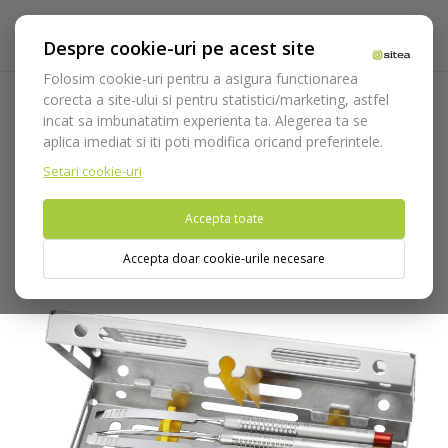
Despre cookie-uri pe acest site
Folosim cookie-uri pentru a asigura functionarea
corecta a site-ului si pentru statistici/marketing, astfel
incat sa imbunatatim experienta ta. Alegerea ta se
Acasa
Instrumentar
Chirurgie si implantologie
Kit bone
aplica imediat si iti poti modifica oricand preferintele.
split si sinus lift cod 1955/KIT
Setari cookie-uri
Nu puteti plasa comenzi din tara din care accesati website-ul
Accepta toate
(United States).
Accepta doar cookie-urile necesare
Pachet