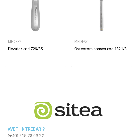
MEDESY
MEDESY
Elevator cod 726/3S
Osteotom convex cod 1321/3
AVETI INTREBARI?
(+40) 215 28 03 22