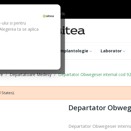
ilor inainte de efectuarea platii.
-ului si pentru
 Alegerea ta se aplica
trumentar
Optica
Implantologie
Laborator
re
Departatoare Medesy
Departator Obwegeser internal cod 9
 States).
Departator Obwege
Departator Obwegeser interna