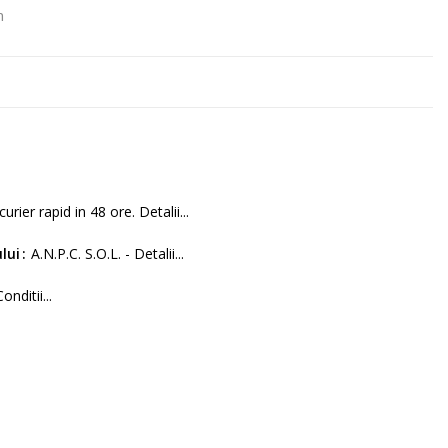
m
curier rapid in 48 ore. Detalii...
lui
A.N.P.C. S.O.L. - Detalii...
Conditii...