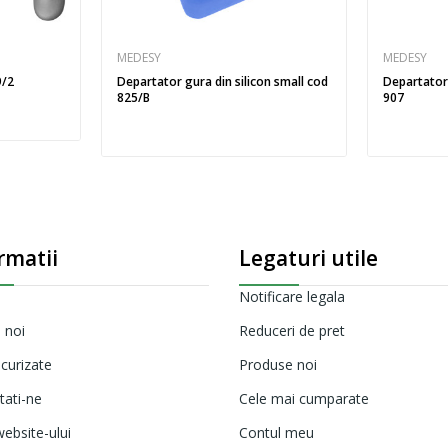
MEDESY
MEDESY
9/2
Departator gura din silicon small cod
Departator
825/B
907
rmatii
Legaturi utile
Notificare legala
 noi
Reduceri de pret
ecurizate
Produse noi
tati-ne
Cele mai cumparate
ebsite-ului
Contul meu