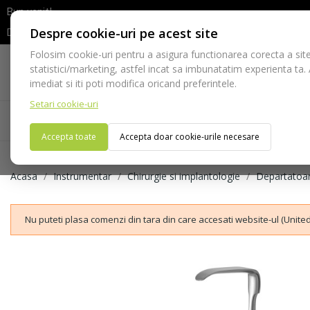
Bun venit!
Despre cookie-uri pe acest site
Dupa efectuarea comenzii va rugam sa asteptati confirmarea stocur
Folosim cookie-uri pentru a asigura functionarea corecta a site
Telefon:
statistici/marketing, astfel incat sa imbunatatim experienta ta.
021-528 03 23
imediat si iti poti modifica oricand preferintele.
Setari cookie-uri
Acasa
Consumabile
Echipamente
Ins
Accepta toate
Accepta doar cookie-urile necesare
Acasa
Instrumentar
Chirurgie si implantologie
Departatoa
Nu puteti plasa comenzi din tara din care accesati website-ul (United