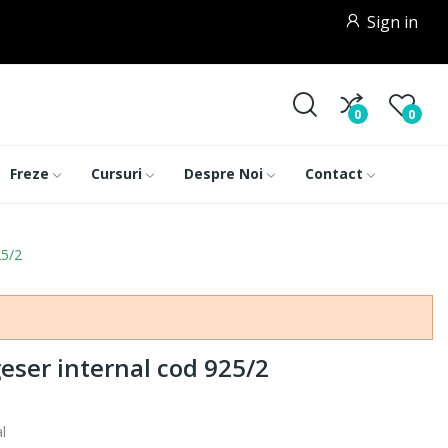
Sign in
0
0
Freze
Cursuri
Despre Noi
Contact
25/2
ser internal cod 925/2
l