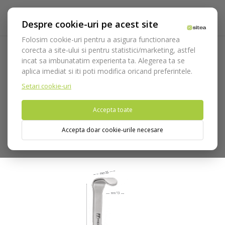
Despre cookie-uri pe acest site
Folosim cookie-uri pentru a asigura functionarea
corecta a site-ului si pentru statistici/marketing, astfel
incat sa imbunatatim experienta ta. Alegerea ta se
Acasa
Instrumentar
Chirurgie si implantologie
aplica imediat si iti poti modifica oricand preferintele.
Departatoare
Departatoare Medesy
Departator Farabeuf
cod 896
Setari cookie-uri
Accepta toate
Nu puteti plasa comenzi din tara din care accesati website-ul
(United States).
Accepta doar cookie-urile necesare