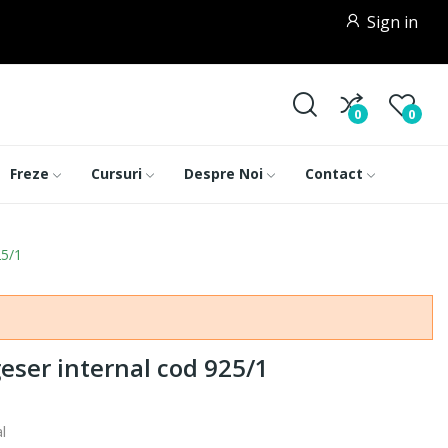
Sign in
0
0
Freze
Cursuri
Despre Noi
Contact
25/1
ser internal cod 925/1
l