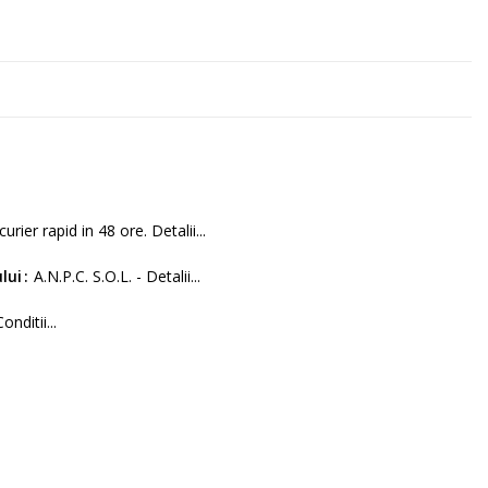
curier rapid in 48 ore. Detalii...
lui
A.N.P.C. S.O.L. - Detalii...
Conditii...