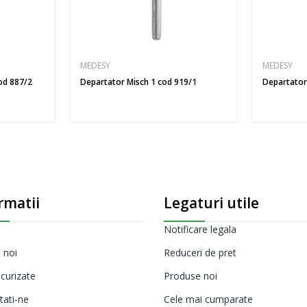
MEDESY
MEDESY
od 887/2
Departator Misch 1 cod 919/1
Departator
rmatii
Legaturi utile
Notificare legala
 noi
Reduceri de pret
ecurizate
Produse noi
tati-ne
Cele mai cumparate