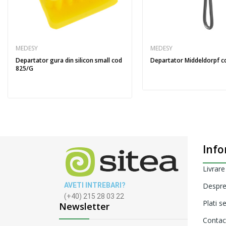
MEDESY
MEDESY
Departator gura din silicon small cod
Departator Middeldorpf c
825/G
Info
Livrare
AVETI INTREBARI?
Despre
(+40) 215 28 03 22
Plati s
Newsletter
Contac