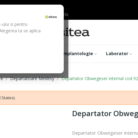
ilor inainte de efectuarea platii.
-ului si pentru
 Alegerea ta se aplica
trumentar
Optica
Implantologie
Laborator
re
Departatoare Medesy
Departator Obwegeser internal cod 9
 States).
Departator Obwege
Departator Obwegeser interna