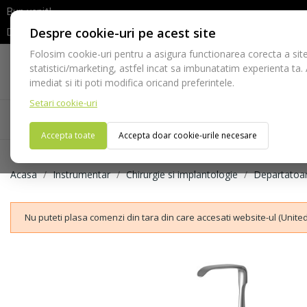
Bun venit!
Despre cookie-uri pe acest site
Dupa efectuarea comenzii va rugam sa asteptati confirmarea stocur
Folosim cookie-uri pentru a asigura functionarea corecta a site
Telefon:
statistici/marketing, astfel incat sa imbunatatim experienta ta.
021-528 03 23
imediat si iti poti modifica oricand preferintele.
Setari cookie-uri
Acasa
Consumabile
Echipamente
Ins
Accepta toate
Accepta doar cookie-urile necesare
Acasa
Instrumentar
Chirurgie si implantologie
Departatoa
Nu puteti plasa comenzi din tara din care accesati website-ul (United