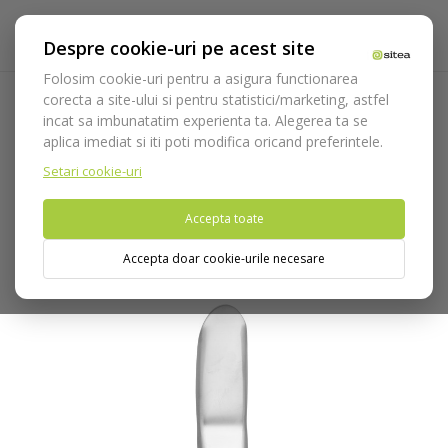
Despre cookie-uri pe acest site
Folosim cookie-uri pentru a asigura functionarea
corecta a site-ului si pentru statistici/marketing, astfel
incat sa imbunatatim experienta ta. Alegerea ta se
Acasa
Instrumentar
Chirurgie si implantologie
aplica imediat si iti poti modifica oricand preferintele.
Departatoare
Departatoare Medesy
Departator
Minnesota University cod 907
Setari cookie-uri
Accepta toate
Nu puteti plasa comenzi din tara din care accesati website-ul
(United States).
Accepta doar cookie-urile necesare