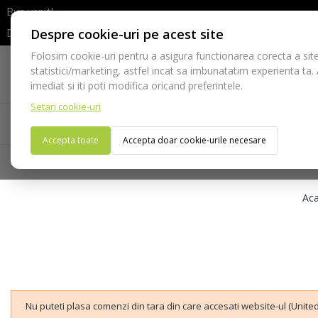
Bun venit!
Despre cookie-uri pe acest site
Dupa efectuarea comenzii va rugam sa asteptati confirmarea stocur
Folosim cookie-uri pentru a asigura functionarea corecta a site
Telefon:
statistici/marketing, astfel incat sa imbunatatim experienta ta.
021-528 03 23
imediat si iti poti modifica oricand preferintele.
Setari cookie-uri
Acasa
Consumabile
Echipamente
Ins
Accepta toate
Accepta doar cookie-urile necesare
Ac
Nu puteti plasa comenzi din tara din care accesati website-ul (United