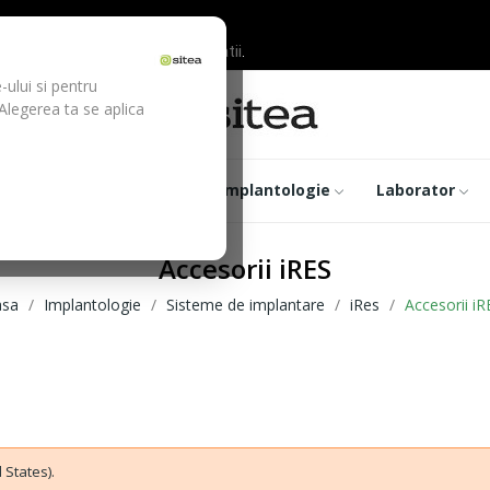
ilor inainte de efectuarea platii.
-ului si pentru
 Alegerea ta se aplica
trumentar
Optica
Implantologie
Laborator
Accesorii iRES
asa
Implantologie
Sisteme de implantare
iRes
Accesorii iR
 States).