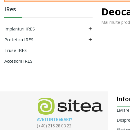
Deoca
IRes
Mai multe produ
Implanturi IRES

Protetica IRES

Truse IRES
Accesorii IRES
Info
Livrare
AVETI INTREBARI?
Despre
(+40) 215 28 03 22
Plati s