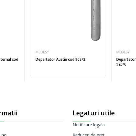
MEDESY
MEDESY
ternal cod
Departator Austin cod 909/2
Departator
925/6
rmatii
Legaturi utile
Notificare legala
 noi
Reduceri de pret