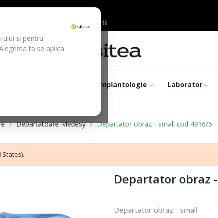
ilor inainte de efectuarea platii.
-ului si pentru
 Alegerea ta se aplica
trumentar
Optica
Implantologie
Laborator
re
Departatoare Medesy
Departator obraz - small cod 4916/6
 States).
Departator obraz -
Departator obraz - small