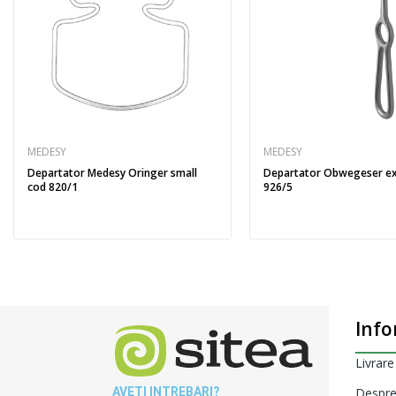
MEDESY
MEDESY
Departator Medesy Oringer small
Departator Obwegeser ex
cod 820/1
926/5
Info
Livrare
AVETI INTREBARI?
Despre