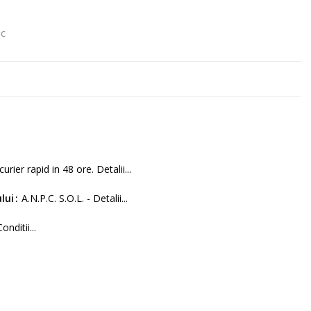
uc
curier rapid in 48 ore. Detalii...
lui
A.N.P.C. S.O.L. - Detalii...
Conditii...