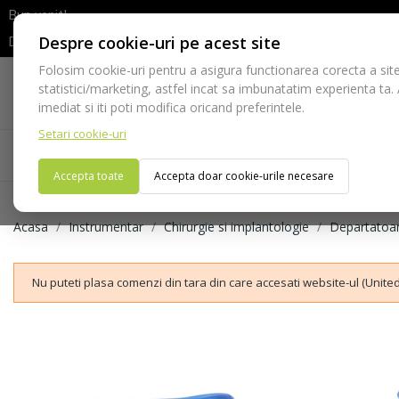
Bun venit!
Despre cookie-uri pe acest site
Dupa efectuarea comenzii va rugam sa asteptati confirmarea stocur
Folosim cookie-uri pentru a asigura functionarea corecta a site
Telefon:
statistici/marketing, astfel incat sa imbunatatim experienta ta.
021-528 03 23
imediat si iti poti modifica oricand preferintele.
Setari cookie-uri
Acasa
Consumabile
Echipamente
Ins
Accepta toate
Accepta doar cookie-urile necesare
Acasa
Instrumentar
Chirurgie si implantologie
Departatoa
Nu puteti plasa comenzi din tara din care accesati website-ul (United