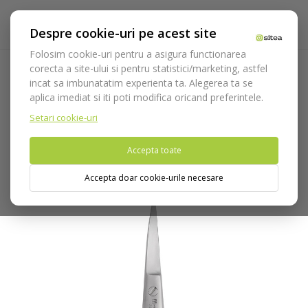
Despre cookie-uri pe acest site
Folosim cookie-uri pentru a asigura functionarea
corecta a site-ului si pentru statistici/marketing, astfel
incat sa imbunatatim experienta ta. Alegerea ta se
Acasa
Instrumentar
Chirurgie si implantologie
Foarfeci
aplica imediat si iti poti modifica oricand preferintele.
Foarfeca Medesy N.1 cod 3581
Setari cookie-uri
Nu puteti plasa comenzi din tara din care accesati website-ul
Accepta toate
(United States).
Accepta doar cookie-urile necesare