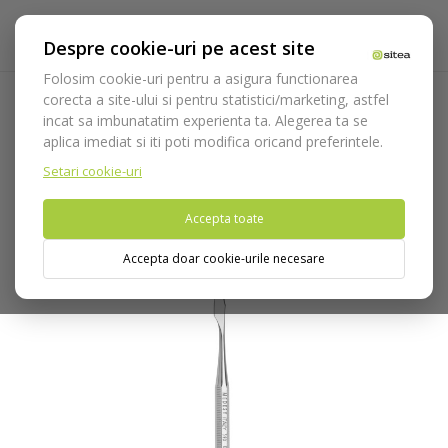
Despre cookie-uri pe acest site
Folosim cookie-uri pentru a asigura functionarea
corecta a site-ului si pentru statistici/marketing, astfel
incat sa imbunatatim experienta ta. Alegerea ta se
Acasa
Laborator
Instrumentar laborator
Instrumente
aplica imediat si iti poti modifica oricand preferintele.
modelat ceara
Instrument modelat Zahle cod 593
Setari cookie-uri
Nu puteti plasa comenzi din tara din care accesati website-ul
Accepta toate
(United States).
Accepta doar cookie-urile necesare