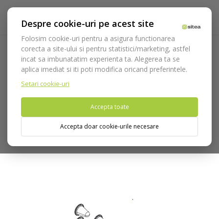
Despre cookie-uri pe acest site
Folosim cookie-uri pentru a asigura functionarea
corecta a site-ului si pentru statistici/marketing, astfel
incat sa imbunatatim experienta ta. Alegerea ta se
Acasa
Consumabile
Protectie
Protectie pacient
aplica imediat si iti poti modifica oricand preferintele.
Protectii de unica folosinta pentru urechi la teleradiografie
Setari cookie-uri
Nu puteti plasa comenzi din tara din care accesati website-ul
Accepta toate
(United States).
Accepta doar cookie-urile necesare