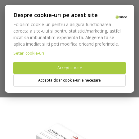
Despre cookie-uri pe acest site
Folosim cookie-uri pentru a asigura functionarea
corecta a site-ului si pentru statistici/marketing, astfel
incat sa imbunatatim experienta ta. Alegerea ta se
Acasa
Consumabile
Protectie
Protectie pacient
aplica imediat si iti poti modifica oricand preferintele.
Benzi de protectie lungi pentru craniostat
Setari cookie-uri
Nu puteti plasa comenzi din tara din care accesati website-ul
Accepta toate
(United States).
Accepta doar cookie-urile necesare