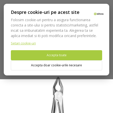
Despre cookie-uri pe acest site
Folosim cookie-uri pentru a asigura functionarea
corecta a site-ului si pentru statistici/marketing, astfel
incat sa imbunatatim experienta ta. Alegerea ta se
Acasa
Instrumentar
Chirurgie si implantologie
aplica imediat si iti poti modifica oricand preferintele.
Instrumentar extractie
Clesti
Canini
Cleste extractie cod
2400/34-N
Setari cookie-uri
Accepta toate
Nu puteti plasa comenzi din tara din care accesati website-ul
(United States).
Accepta doar cookie-urile necesare