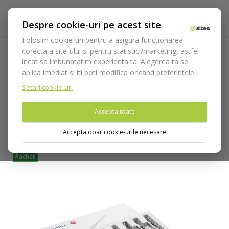
Despre cookie-uri pe acest site
Folosim cookie-uri pentru a asigura functionarea
corecta a site-ului si pentru statistici/marketing, astfel
incat sa imbunatatim experienta ta. Alegerea ta se
Acasa
Instrumentar
Chirurgie si implantologie
aplica imediat si iti poti modifica oricand preferintele.
Instrumentar extractie
Clesti
Canini
Set extractie cod
2500/SET-12
Setari cookie-uri
Accepta toate
Nu puteti plasa comenzi din tara din care accesati website-ul
(United States).
Accepta doar cookie-urile necesare
Pachet