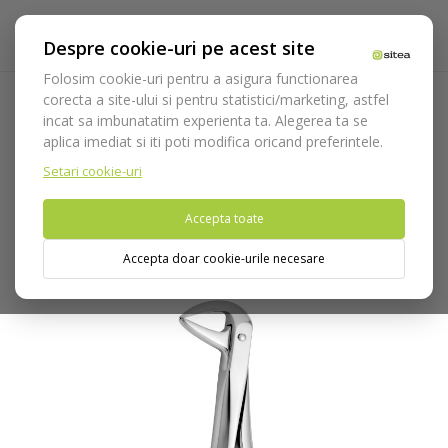
Despre cookie-uri pe acest site
Folosim cookie-uri pentru a asigura functionarea
corecta a site-ului si pentru statistici/marketing, astfel
incat sa imbunatatim experienta ta. Alegerea ta se
Acasa
Instrumentar
Chirurgie si implantologie
aplica imediat si iti poti modifica oricand preferintele.
Instrumentar extractie
Clesti
Canini
Cleste extractie cod
2500/137
Setari cookie-uri
Accepta toate
Nu puteti plasa comenzi din tara din care accesati website-ul
(United States).
Accepta doar cookie-urile necesare