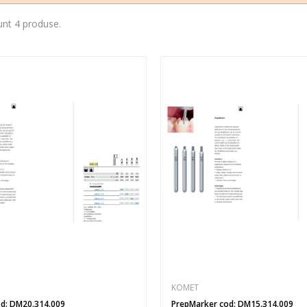
unt 4 produse.
KOMET
d: DM20.314.009
PrepMarker cod: DM15.314.009