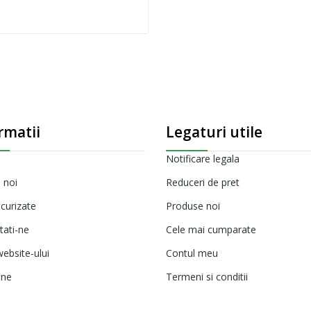
rmatii
Legaturi utile
Notificare legala
 noi
Reduceri de pret
ecurizate
Produse noi
tati-ne
Cele mai cumparate
ebsite-ului
Contul meu
ine
Termeni si conditii