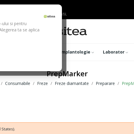
ilor inainte de efectuarea platii.
-ului si pentru
 Alegerea ta se aplica
trumentar
Optica
Implantologie
Laborator
PrepMarker
Consumabile
Freze
Freze diamantate
Preparare
PrepM
 States).