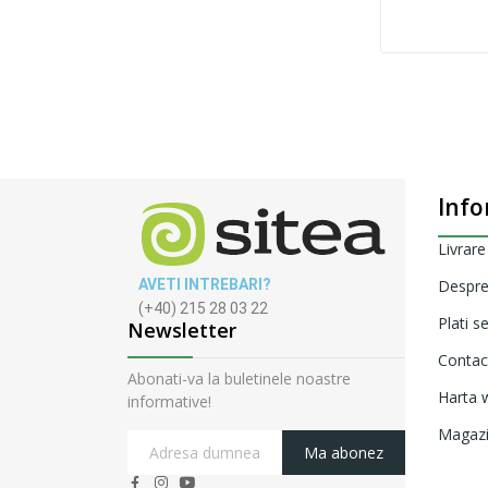
Info
Livrare
AVETI INTREBARI?
Despre
(+40) 215 28 03 22
Plati s
Newsletter
Contac
Abonati-va la buletinele noastre
Harta w
informative!
Magaz
Ma abonez