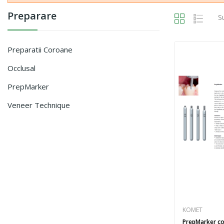
Preparare
S
Preparatii Coroane
Occlusal
PrepMarker
Veneer Technique
KOMET
PrepMarker co