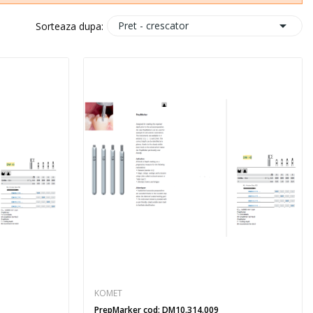

Pret - crescator
Sorteaza dupa:
KOMET
PrepMarker cod: DM10.314.009