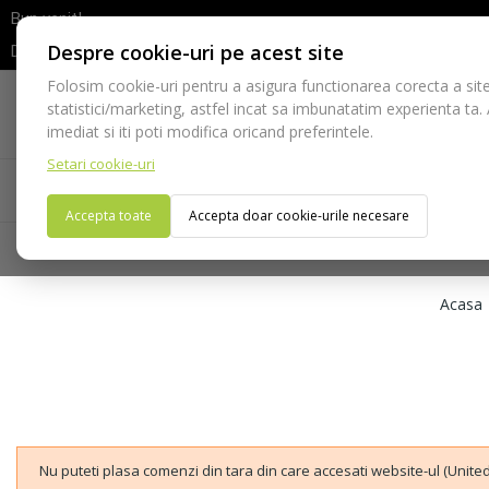
Bun venit!
Despre cookie-uri pe acest site
Dupa efectuarea comenzii va rugam sa asteptati confirmarea stocur
Folosim cookie-uri pentru a asigura functionarea corecta a site
Telefon:
statistici/marketing, astfel incat sa imbunatatim experienta ta.
021-528 03 23
imediat si iti poti modifica oricand preferintele.
Setari cookie-uri
Acasa
Consumabile
Echipamente
Ins
Accepta toate
Accepta doar cookie-urile necesare
Acasa
Nu puteti plasa comenzi din tara din care accesati website-ul (United