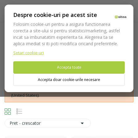
Despre cookie-uri pe acest site
Folosim cookie-uri pentru a asigura functionarea
corecta a site-ului si pentru statistici/marketing, astfel
Preparatii coroane
incat sa imbunatatim experienta ta. Alegerea ta se
aplica imediat si iti poti modifica oricand preferintele.
Acasa
Consumabile
Freze
Freze diamantate
Preparare
Preparatii coroane
Setari cookie-uri
Accepta toate
Accepta doar cookie-urile necesare
Nu puteti plasa comenzi din tara din care accesati website-ul
(United States).

Pret - crescator