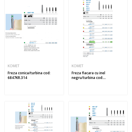
KOMET
KOMET
Freza conica/turbina cod:
Freza flacara cu inel
6847KR.314
negru/turbina cod:...