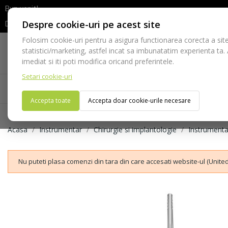
Bun venit!
Despre cookie-uri pe acest site
Dupa efectuarea comenzii va rugam sa asteptati confirmarea stocur
Folosim cookie-uri pentru a asigura functionarea corecta a site
Telefon:
statistici/marketing, astfel incat sa imbunatatim experienta ta.
021-528 03 23
imediat si iti poti modifica oricand preferintele.
Setari cookie-uri
Acasa
Consumabile
Echipamente
Ins
Accepta toate
Accepta doar cookie-urile necesare
Acasa
Instrumentar
Chirurgie si implantologie
Instrumenta
Nu puteti plasa comenzi din tara din care accesati website-ul (United