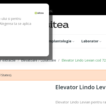
ilor inainte de efectuarea platii.
-ului si pentru
 Alegerea ta se aplica
trumentar
Optica
Implantologie
Laborator
r extractie
Elevatoare / Luxatoare
Elevator Lindo Levian cod 72
 States).
Elevator Lindo Lev
Elevator Lindo Levian pentru r