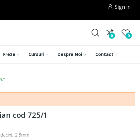
Sign in
0
0
Freze
Cursuri
Despre Noi
Contact
5/1
ian cod 725/1
adacini, 2.5mm