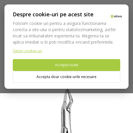
Despre cookie-uri pe acest site
Folosim cookie-uri pentru a asigura functionarea
corecta a site-ului si pentru statistici/marketing, astfel
incat sa imbunatatim experienta ta. Alegerea ta se
Acasa
Instrumentar
Chirurgie si implantologie
aplica imediat si iti poti modifica oricand preferintele.
Instrumentar extractie
Clesti
Radacini
Cleste extractie
cod 2650/65
Setari cookie-uri
Accepta toate
Nu puteti plasa comenzi din tara din care accesati website-ul
(United States).
Accepta doar cookie-urile necesare